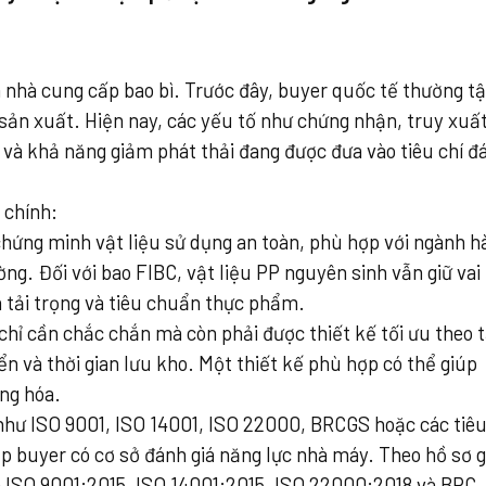
 nhà cung cấp bao bì. Trước đây, buyer quốc tế thường t
 sản xuất. Hiện nay, các yếu tố như chứng nhận, truy xuấ
 và khả năng giảm phát thải đang được đưa vào tiêu chí đ
 chính:
hứng minh vật liệu sử dụng an toàn, phù hợp với ngành h
ng. Đối với bao FIBC, vật liệu PP nguyên sinh vẫn giữ vai 
 tải trọng và tiêu chuẩn thực phẩm.
chỉ cần chắc chắn mà còn phải được thiết kế tối ưu theo t
n và thời gian lưu kho. Một thiết kế phù hợp có thể giúp
ng hóa.
hư ISO 9001, ISO 14001, ISO 22000, BRCGS hoặc các tiê
 buyer có cơ sở đánh giá năng lực nhà máy. Theo hồ sơ g
 ISO 9001:2015, ISO 14001:2015, ISO 22000:2018 và BRC