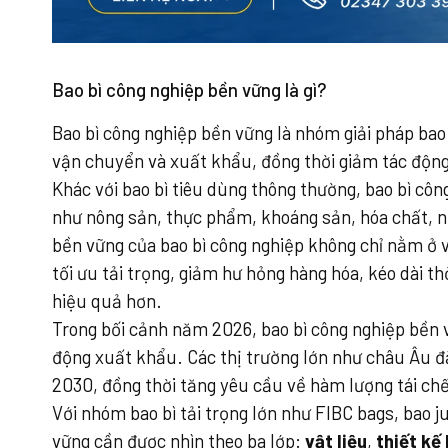
Bao bì công nghiệp bền vững là gì?
Bao bì công nghiệp bền vững là nhóm giải pháp bao 
vận chuyển và xuất khẩu, đồng thời giảm tác động
Khác với bao bì tiêu dùng thông thường, bao bì cô
như nông sản, thực phẩm, khoáng sản, hóa chất, nhự
bền vững của bao bì công nghiệp không chỉ nằm ở v
tối ưu tải trọng, giảm hư hỏng hàng hóa, kéo dài t
hiệu quả hơn.
Trong bối cảnh năm 2026, bao bì công nghiệp bền 
động xuất khẩu. Các thị trường lớn như châu Âu đặ
2030, đồng thời tăng yêu cầu về hàm lượng tái chế
Với nhóm bao bì tải trọng lớn như FIBC bags, bao ju
vững cần được nhìn theo ba lớp:
vật liệu
,
thiết kế