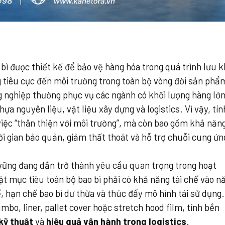
bì được thiết kế để bảo vệ hàng hóa trong quá trình lưu k
 tiêu cực đến môi trường trong toàn bộ vòng đời sản phẩ
ng nghiệp thường phục vụ các ngành có khối lượng hàng lớ
a nguyên liệu, vật liệu xây dựng và logistics. Vì vậy, tín
iệc “thân thiện với môi trường”, mà còn bao gồm khả năn
hời gian bảo quản, giảm thất thoát và hỗ trợ chuỗi cung ứn
vững đang dần trở thành yêu cầu quan trọng trong hoạt
t mục tiêu toàn bộ bao bì phải có khả năng tái chế vào 
, hạn chế bao bì dư thừa và thúc đẩy mô hình tái sử dụng.
mbo, liner, pallet cover hoặc stretch hood film, tính bền
 kỹ thuật
và
hiệu quả vận hành trong logistics
.