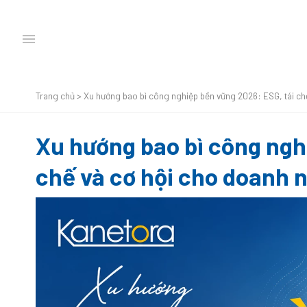
Trang chủ
>
Xu hướng bao bì công nghiệp bền vững 2026: ESG, tái ch
Xu hướng bao bì công ngh
chế và cơ hội cho doanh 