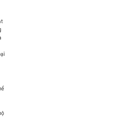
ật
g
à
ại
hể
bộ