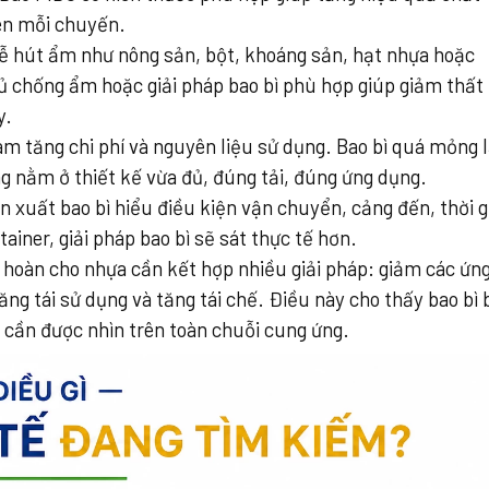
rên mỗi chuyến.
ễ hút ẩm như nông sản, bột, khoáng sản, hạt nhựa hoặc
hủ chống ẩm hoặc giải pháp bao bì phù hợp giúp giảm thất
y.
àm tăng chi phí và nguyên liệu sử dụng. Bao bì quá mỏng l
ng nằm ở thiết kế vừa đủ, đúng tải, đúng ứng dụng.
n xuất bao bì hiểu điều kiện vận chuyển, cảng đến, thời g
iner, giải pháp bao bì sẽ sát thực tế hơn.
hoàn cho nhựa cần kết hợp nhiều giải pháp: giảm các ứn
ăng tái sử dụng và tăng tái chế. Điều này cho thấy bao bì
 cần được nhìn trên toàn chuỗi cung ứng.