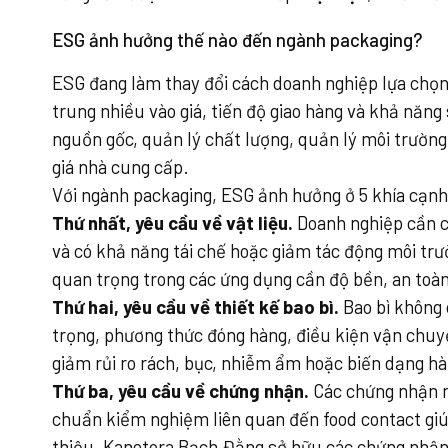
ESG ảnh hưởng thế nào đến ngành packaging?
ESG đang làm thay đổi cách doanh nghiệp lựa chọn
trung nhiều vào giá, tiến độ giao hàng và khả năng
nguồn gốc, quản lý chất lượng, quản lý môi trường
giá nhà cung cấp.
Với ngành packaging, ESG ảnh hưởng ở 5 khía cạnh
Thứ nhất, yêu cầu về vật liệu.
Doanh nghiệp cần c
và có khả năng tái chế hoặc giảm tác động môi trườ
quan trọng trong các ứng dụng cần độ bền, an toàn
Thứ hai, yêu cầu về thiết kế bao bì.
Bao bì không 
trọng, phương thức đóng hàng, điều kiện vận chuyể
giảm rủi ro rách, bục, nhiễm ẩm hoặc biến dạng hà
Thứ ba, yêu cầu về chứng nhận.
Các chứng nhận n
chuẩn kiểm nghiệm liên quan đến food contact giúp
thiệu, Kanetora Bạch Đằng sở hữu các chứng nhận