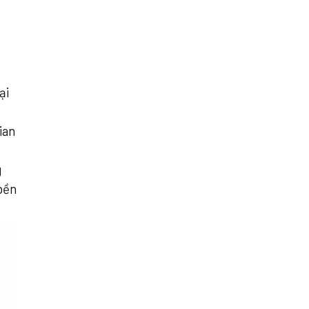
ại
ian
g
 bền