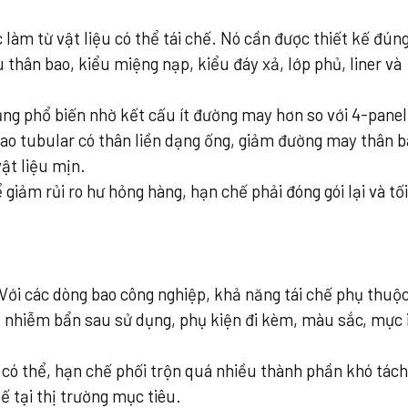
làm từ vật liệu có thể tái chế. Nó cần được thiết kế đún
u thân bao, kiểu miệng nạp, kiểu đáy xả, lớp phủ, liner và
ụng phổ biến nhờ kết cấu ít đường may hơn so với 4-panel
Bao tubular có thân liền dạng ống, giảm đường may thân b
ật liệu mịn.
giảm rủi ro hư hỏng hàng, hạn chế phải đóng gói lại và tối
Với các dòng bao công nghiệp, khả năng tái chế phụ thuộ
độ nhiễm bẩn sau sử dụng, phụ kiện đi kèm, màu sắc, mực 
i có thể, hạn chế phối trộn quá nhiều thành phần khó tách
hế tại thị trường mục tiêu.