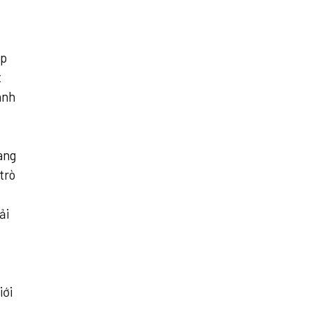
ập
t
ánh
àng
trò
ải
u
iới