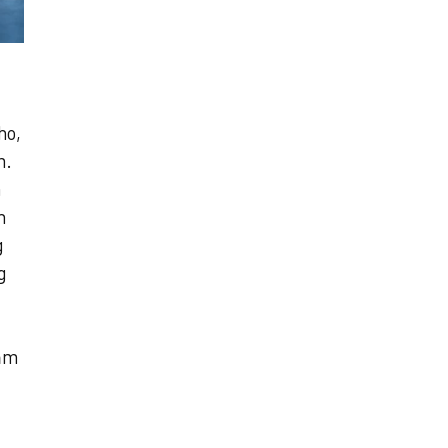
ho,
m.
n
h
g
g
năm