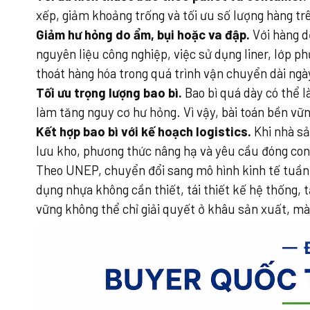
xếp, giảm khoảng trống và tối ưu số lượng hàng t
Giảm hư hỏng do ẩm, bụi hoặc va đập.
Với hàng d
nguyên liệu công nghiệp, việc sử dụng liner, lớp p
thoát hàng hóa trong quá trình vận chuyển dài ngà
Tối ưu trọng lượng bao bì.
Bao bì quá dày có thể l
làm tăng nguy cơ hư hỏng. Vì vậy, bài toán bền vữ
Kết hợp bao bì với kế hoạch logistics.
Khi nhà sả
lưu kho, phương thức nâng hạ và yêu cầu đóng conta
Theo UNEP, chuyển đổi sang mô hình kinh tế tuần 
dụng nhựa không cần thiết, tái thiết kế hệ thống, t
vững không thể chỉ giải quyết ở khâu sản xuất, mà