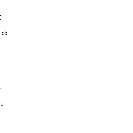
g
 có
u
ệu