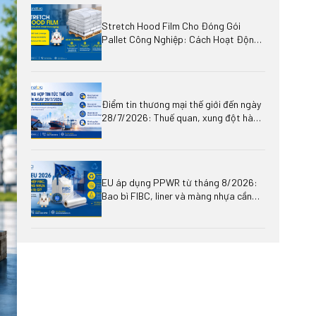
Stretch Hood Film Cho Đóng Gói
Pallet Công Nghiệp: Cách Hoạt Động,
Lợi Ích Và Ứng Dụng
Điểm tin thương mại thế giới đến ngày
28/7/2026: Thuế quan, xung đột hàng
hải và áp lực mới lên hạt nhựa, bao bì,
logistics
EU áp dụng PPWR từ tháng 8/2026:
Bao bì FIBC, liner và màng nhựa cần
chuẩn bị gì?