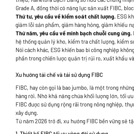
Grade A, đồng thời có năng lực sản xuất FIBC, bloc
Thứ tư, yêu cầu về kiểm soát chất lượng.
ESG khô
giảm lỗi sản phẩm, giảm hàng hỏng, giảm khiếu nại
Thứ năm, yêu cầu về minh bạch chuỗi cung ứng.
hệ thống quản lý kho, kiểm tra chất lượng, kiểm 
Nói cách khác, ESG khiến bao bì công nghiệp khôn
phần trong chiến lược quản trị rủi ro, xuất khẩu v
Xu hướng tái chế và tái sử dụng FIBC
FIBC, hay còn gọi là bao jumbo, là một trong nhữn
hàng rời. Nhờ khả năng chứa khối lượng lớn, tối ưu
FIBC được sử dụng rộng rãi trong nông nghiệp, thự
xây dựng.
Từ năm 2026 trở đi, xu hướng FIBC bền vững sẽ tậ
1. Thiết kế FIBC tối ưu vòng đời sử dụng