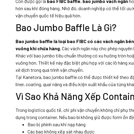
Còn được gọi là
bao FIBC baffle
,
bao jumbo vách ngăn
ho
hơn sau khi đóng hàng. Nhờ đó, doanh nghiệp có thể tối ưu kh
vận chuyển quốc tế hiệu quả hơn.
Bao Jumbo Baffle Là Gì?
Bao jumbo baffle là loại bao FIBC có các vách ngăn bên
vuông khi chứa hàng.
Các vách ngăn này cho phép nguyên li
Khác với bao jumbo tiêu chuẩn thường có xu hướng tròn hoặc 
vuông hơn. Thiết kế này đặc biệt phù hợp với các lô hàng xu
xê dịch trong quá trình vận chuyển.
Tại Kanetora, bao jumbo baffle có thể được thiết kế theo đặ
liner, coating, quai nâng và điều kiện xuất khẩu của từng kh
Vì Sao Khả Năng Xếp Contain
Trong logistics quốc tế, chi phí vận chuyển không chỉ phụ t
dụng trong container. Nếu bao bì không giữ được form ổn đị
Bao bị phình sau khi nạp hàng
Các bao không xếp sát nhau được