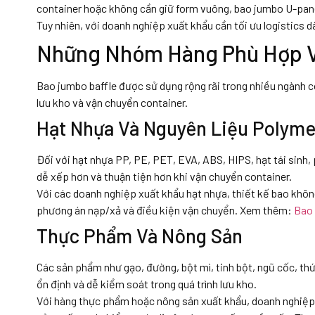
container hoặc không cần giữ form vuông, bao jumbo U-panel
Tuy nhiên, với doanh nghiệp xuất khẩu cần tối ưu logistics d
Những Nhóm Hàng Phù Hợp V
Bao jumbo baffle được sử dụng rộng rãi trong nhiều ngành cô
lưu kho và vận chuyển container.
Hạt Nhựa Và Nguyên Liệu Polyme
Đối với hạt nhựa PP, PE, PET, EVA, ABS, HIPS, hạt tái sinh, 
dễ xếp hơn và thuận tiện hơn khi vận chuyển container.
Với các doanh nghiệp xuất khẩu hạt nhựa, thiết kế bao không
phương án nạp/xả và điều kiện vận chuyển. Xem thêm:
Bao 
Thực Phẩm Và Nông Sản
Các sản phẩm như gạo, đường, bột mì, tinh bột, ngũ cốc, th
ổn định và dễ kiểm soát trong quá trình lưu kho.
Với hàng thực phẩm hoặc nông sản xuất khẩu, doanh nghiệp n