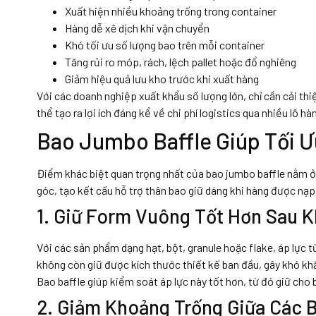
Xuất hiện nhiều khoảng trống trong container
Hàng dễ xê dịch khi vận chuyển
Khó tối ưu số lượng bao trên mỗi container
Tăng rủi ro móp, rách, lệch pallet hoặc đổ nghiêng
Giảm hiệu quả lưu kho trước khi xuất hàng
Với các doanh nghiệp xuất khẩu số lượng lớn, chỉ cần cải t
thể tạo ra lợi ích đáng kể về chi phí logistics qua nhiều lô hà
Bao Jumbo Baffle Giúp Tối 
Điểm khác biệt quan trọng nhất của bao jumbo baffle nằm ở
góc, tạo kết cấu hỗ trợ thân bao giữ dáng khi hàng được nạp
1. Giữ Form Vuông Tốt Hơn Sau 
Với các sản phẩm dạng hạt, bột, granule hoặc flake, áp lực t
không còn giữ được kích thước thiết kế ban đầu, gây khó k
Bao baffle giúp kiểm soát áp lực này tốt hơn, từ đó giữ cho
2. Giảm Khoảng Trống Giữa Các 