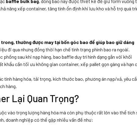
ặc
baffle bulk bag
, dòng bao này được thiết kế để giữ form vuông 
ả năng xếp container, tăng tính ổn định khi lưu kho và hỗ trợ quá tr
 trong, thường được may tại bốn góc bao để giúp bao giữ dáng
ệu đi qua nhưng đồng thời hạn chế tình trạng phình bao ra ngoài.
phồng sau khi nạp hàng, bao baffle duy trì hình dạng gần với khối
ất khẩu cần tối ưu không gian container, xếp pallet gọn gàng và hạn 
c tính hàng hóa, tải trọng, kích thước bao, phương án nạp/xả, yêu c
ách hàng.
er Lại Quan Trọng?
huộc vào trọng lượng hàng hóa mà còn phụ thuộc rất lớn vào thể tích
nh, doanh nghiệp có thể gặp nhiều vấn đề như: