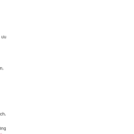
i ưu
n,
ch,
ờng