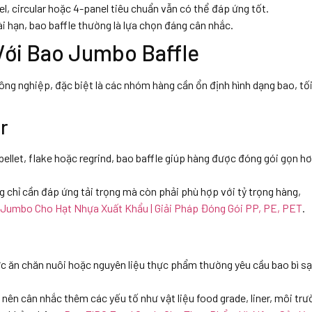
, circular hoặc 4-panel tiêu chuẩn vẫn có thể đáp ứng tốt.
ài hạn, bao baffle thường là lựa chọn đáng cân nhắc.
ới Bao Jumbo Baffle
ng nghiệp, đặc biệt là các nhóm hàng cần ổn định hình dạng bao, tố
r
pellet, flake hoặc regrind, bao baffle giúp hàng được đóng gói gọn hơ
 chỉ cần đáp ứng tải trọng mà còn phải phù hợp với tỷ trọng hàng,
Jumbo Cho Hạt Nhựa Xuất Khẩu | Giải Pháp Đóng Gói PP, PE, PET
.
ức ăn chăn nuôi hoặc nguyên liệu thực phẩm thường yêu cầu bao bì sạ
ên cân nhắc thêm các yếu tố như vật liệu food grade, liner, môi trư