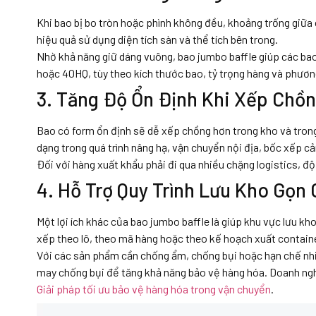
Khi bao bị bo tròn hoặc phình không đều, khoảng trống giữa
hiệu quả sử dụng diện tích sàn và thể tích bên trong.
Nhờ khả năng giữ dáng vuông, bao jumbo baffle giúp các bao
hoặc 40HQ, tùy theo kích thước bao, tỷ trọng hàng và phương
3. Tăng Độ Ổn Định Khi Xếp Chồ
Bao có form ổn định sẽ dễ xếp chồng hơn trong kho và trong
dạng trong quá trình nâng hạ, vận chuyển nội địa, bốc xếp c
Đối với hàng xuất khẩu phải đi qua nhiều chặng logistics, độ 
4. Hỗ Trợ Quy Trình Lưu Kho Gọn
Một lợi ích khác của bao jumbo baffle là giúp khu vực lưu kh
xếp theo lô, theo mã hàng hoặc theo kế hoạch xuất containe
Với các sản phẩm cần chống ẩm, chống bụi hoặc hạn chế nhi
may chống bụi để tăng khả năng bảo vệ hàng hóa. Doanh ng
Giải pháp tối ưu bảo vệ hàng hóa trong vận chuyển
.