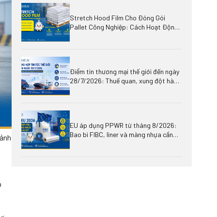
Stretch Hood Film Cho Đóng Gói
Pallet Công Nghiệp: Cách Hoạt Động,
Lợi Ích Và Ứng Dụng
Điểm tin thương mại thế giới đến ngày
28/7/2026: Thuế quan, xung đột hàng
hải và áp lực mới lên hạt nhựa, bao bì,
logistics
EU áp dụng PPWR từ tháng 8/2026:
Bao bì FIBC, liner và màng nhựa cần
 ảnh
chuẩn bị gì?
p