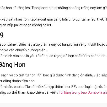
 các bao sẽ tăng lên. Trong container, những khoảng trống này làm g
 xếp sát nhau hơn, tạo layout gọn gàng hơn cho container 20ft, 40f
 án xếp pallet hoặc không pallet.
ng
 container. Điều này giúp giảm nguy cơ hàng bị nghiêng, trượt hoặc 
ảng và vận chuyển đường biển.
ổn định của bao là yếu tố rất quan trọng để hạn chế rủi ro phát sinh.
 Gàng Hơn
o sạch và có trật tự hơn. Khi bao giữ được hình dạng ổn định, việc sắ
r cũng thuận tiện hơn.
ễm bẩn, bao baffle có thể kết hợp thêm liner PE, coating hoặc đườ
hiệp có thể tham khảo thêm bài viết:
Túi lồng trong bao Jumbo là gì