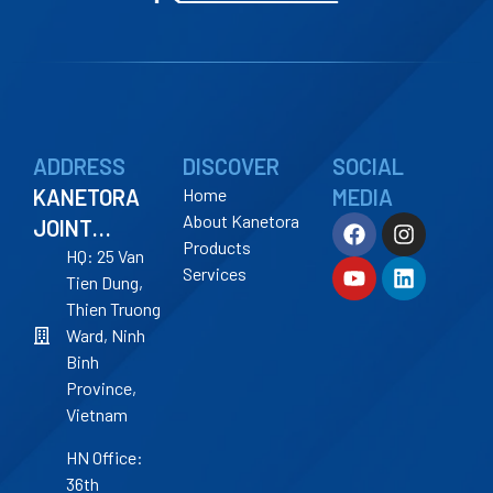
ADDRESS
DISCOVER
SOCIAL
KANETORA
Home
MEDIA
About Kanetora
JOINT
Products
STOCK
HQ: 25 Van
Services
Tien Dung,
COMPANY
Thien Truong
Ward, Ninh
Binh
Province,
Vietnam
HN Office:
36th