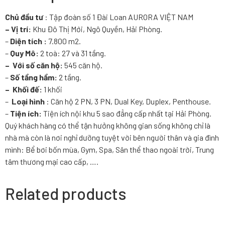
Chủ đầu tư
: Tập đoàn số 1 Đài Loan AURORA VIỆT NAM
– Vị trí:
Khu Đô Thị Mới, Ngô Quyền, Hải Phòng.
–
Diện tích :
7.800 m2.
–
Quy Mô:
2 toà: 27 và 31 tầng.
– Với số căn hộ:
545 căn hộ.
–
Số tầng hầm:
2 tầng.
– Khối đế:
1 khối
–
Loại hình
: Căn hộ 2 PN, 3 PN, Dual Key, Duplex, Penthouse.
–
Tiện ích:
Tiện ích nội khu 5 sao đẳng cấp nhất tại Hải Phòng.
Quý khách hàng có thể tận hưởng không gian sống không chỉ là
nhà mà còn là nơi nghỉ dưỡng tuyệt vời bên người thân và gia đình
mình: Bể bơi bốn mùa, Gym, Spa, Sân thể thao ngoài trời, Trung
tâm thương mại cao cấp, ….
Related products