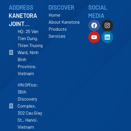
ADDRESS
DISCOVER
SOCIAL
KANETORA
Home
MEDIA
About Kanetora
JOINT
Products
STOCK
HQ: 25 Van
Services
Tien Dung,
COMPANY
Thien Truong
Ward, Ninh
Binh
Province,
Vietnam
HN Office:
36th
Discovery
Complex,
302 Cau Giay
St., Hanoi,
Vietnam