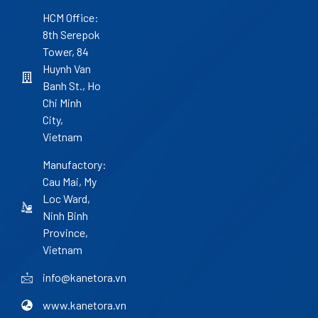
HCM Office:
8th Serepok
Tower, 84
Huynh Van
Banh St., Ho
Chi Minh
City,
Vietnam
Manufactory:
Cau Mai, My
Loc Ward,
Ninh Binh
Province,
Vietnam
info@kanetora.vn
www.kanetora.vn