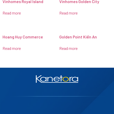
Vinhomes Royal Island
Vinhomes Golden City
Read more
Read more
Hoang Huy Commerce
Golden Point Kiến An
Read more
Read more