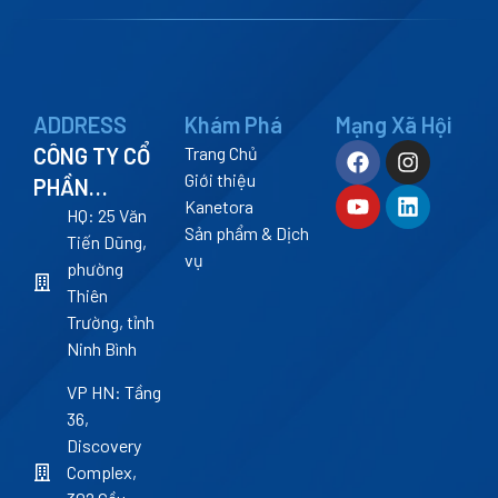
ADDRESS
Khám Phá
Mạng Xã Hội
CÔNG TY CỔ
Trang Chủ
Giới thiệu
PHẦN
Kanetora
KANETORA
HQ: 25 Văn
Sản phẩm & Dịch
Tiến Dũng,
vụ
phường
Thiên
Trường, tỉnh
Ninh Bình
VP HN: Tầng
36,
Discovery
Complex,