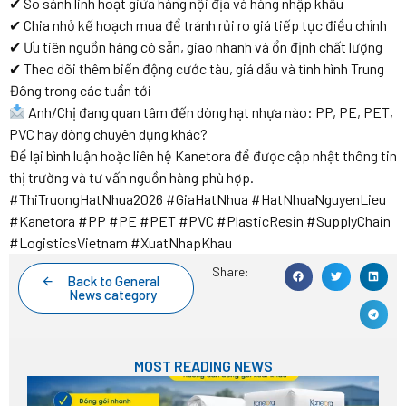
✔ So sánh linh hoạt giữa hàng nội địa và hàng nhập khẩu
✔ Chia nhỏ kế hoạch mua để tránh rủi ro giá tiếp tục điều chỉnh
✔ Ưu tiên nguồn hàng có sẵn, giao nhanh và ổn định chất lượng
✔ Theo dõi thêm biến động cước tàu, giá dầu và tình hình Trung
Đông trong các tuần tới
Anh/Chị đang quan tâm đến dòng hạt nhựa nào: PP, PE, PET,
PVC hay dòng chuyên dụng khác?
Để lại bình luận hoặc liên hệ Kanetora để được cập nhật thông tin
thị trường và tư vấn nguồn hàng phù hợp.
#ThiTruongHatNhua2026 #GiaHatNhua #HatNhuaNguyenLieu
#Kanetora #PP #PE #PET #PVC #PlasticResin #SupplyChain
#LogisticsVietnam #XuatNhapKhau
Share:
Back to General
News category
MOST READING NEWS