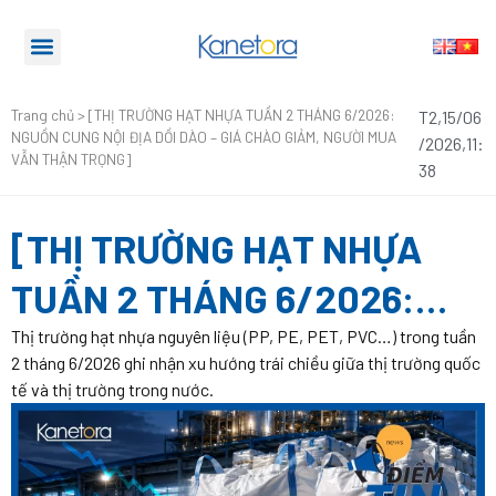
Trang chủ
>
[THỊ TRƯỜNG HẠT NHỰA TUẦN 2 THÁNG 6/2026:
T2,15/06
NGUỒN CUNG NỘI ĐỊA DỒI DÀO – GIÁ CHÀO GIẢM, NGƯỜI MUA
/2026,11:
VẪN THẬN TRỌNG]
38
[THỊ TRƯỜNG HẠT NHỰA
TUẦN 2 THÁNG 6/2026:
NGUỒN CUNG NỘI ĐỊA DỒI
Thị trường hạt nhựa nguyên liệu (PP, PE, PET, PVC…) trong tuần
2 tháng 6/2026 ghi nhận xu hướng trái chiều giữa thị trường quốc
DÀO – GIÁ CHÀO GIẢM,
tế và thị trường trong nước.
NGƯỜI MUA VẪN THẬN