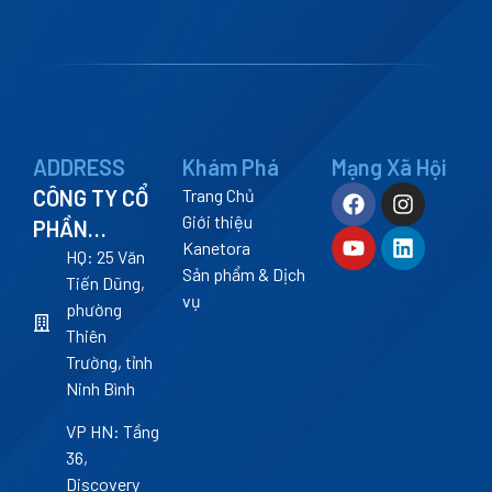
ADDRESS
Khám Phá
Mạng Xã Hội
CÔNG TY CỔ
Trang Chủ
Giới thiệu
PHẦN
Kanetora
KANETORA
HQ: 25 Văn
Sản phẩm & Dịch
Tiến Dũng,
vụ
phường
Thiên
Trường, tỉnh
Ninh Bình
VP HN: Tầng
36,
Discovery